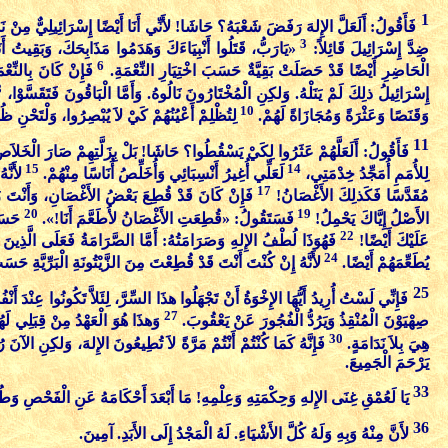
1
فَأَقُولُ: أَلَعَلَّ الإِلهَ رَفَضَ شَعْبَهُ؟ حَاشَا! لأَنِّي أَنَا أَيْضًا إِسْرَائِيلِيٌّ مِنْ 
3
ضِدَّ إِسْرَائِيلَ قَائِلاً:
«يَارَبُّ، قَتَلُوا أَنْبِيَاءَكَ وَهَدَمُوا مَذَابِحَكَ، وَبَقِيت
6
الْحَاضِرِ أَيْضًا قَدْ حَصَلَتْ بَقِيَّةٌ حَسَبَ اخْتِيَارِ النِّعْمَةِ.
فَإِنْ كَانَ بِالنِّعْم
8
إِسْرَائِيلُ ذلِكَ لَمْ يَنَلْهُ. وَلكِنِ الْمُخْتَارُونَ نَالُوهُ. وَأَمَّا الْبَاقُونَ فَتَقَسَّوْا،
10
وَقَنَصًا وَعَثْرَةً وَمُجَازَاةً لَهُمْ.
لِتُظْلِمْ أَعْيُنُهُمْ كَيْ لاَ يُبْصِرُوا، وَلْتَحْنِ
11
فَأَقُولُ: أَلَعَلَّهُمْ عَثَرُوا لِكَيْ يَسْقُطُوا؟ حَاشَا! بَلْ بِزَلَّتِهِمْ صَارَ الْخَلاَصُ
15
14
لِلأُمَمِ أُمَجِّدُ خِدْمَتِي،
لَعَلِّي أُغِيرُ أَنْسِبَائِي وَأُخَلِّصُ أُنَاسًا مِنْهُمْ.
لأَنَّ
17
مُقَدَّسًا فَكَذلِكَ الأَغْصَانُ!
فَإِنْ كَانَ قَدْ قُطِعَ بَعْضُ الأَغْصَانِ، وَأَنْتَ زَي
20
19
الأَصْلُ إِيَّاكَ يَحْمِلُ!
فَسَتَقُولُ: «قُطِعَتِ الأَغْصَانُ لأُطَعَّمَ أَنَا!».
حَسَن
22
عَلَيْكَ أَيْضًا!
فَهُوَذَا لُطْفُ الإِلهِ وَصَرَامَتُهُ: أَمَّا الصَّرَامَةُ فَعَلَى الَّذِينَ
24
يُطَعِّمَهُمْ أَيْضًا.
لأَنَّهُ إِنْ كُنْتَ أَنْتَ قَدْ قُطِعْتَ مِنَ الزَّيْتُونَةِ الْبَرِّيَّةِ ح
25
فَإِنِّي لَسْتُ أُرِيدُ أَيُّهَا الإِخْوَةُ أَنْ تَجْهَلُوا هذَا السِّرَّ، لِئَلاَّ تَكُونُوا عِنْدَ 
27
صِهْيَوْنَ الْمُنْقِذُ وَيَرُدُّ الْفُجُورَ عَنْ يَعْقُوبَ.
وَهذَا هُوَ الْعَهْدُ مِنْ قِبَلِي ل
30
هِيَ بِلاَ نَدَامَةٍ.
فَإِنَّهُ كَمَا كُنْتُمْ أَنْتُمْ مَرَّةً لاَ تُطِيعُونَ الإِلهَ، وَلكِنِ الآنَ
يَرْحَمَ الْجَمِيعَ.
33
يَا لَعُمْقِ غِنَى الإِلهِ وَحِكْمَتِهِ وَعِلْمِهِ! مَا أَبْعَدَ أَحْكَامَهُ عَنِ الْفَحْصِ و
36
لأَنَّ مِنْهُ وَبِهِ وَلَهُ كُلَّ الأَشْيَاءِ. لَهُ الْمَجْدُ إِلَى الأَبَدِ. آمِينَ.