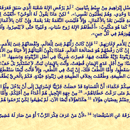
2
نَسْلِ إِبْرَاهِيمَ مِنْ سِبْطِ بِنْيَامِينَ.
لَمْ يَرْفُضِ الإِلهُ شَعْبَهُ الَّذِي سَبَقَ فَعَرَفَهُ.
4
ُ أَنَا وَحْدِي، وَهُمْ يَطْلُبُونَ نَفْسِي!».
لكِنْ مَاذَا يَقُولُ لَهُ الْوَحْيُ؟ «أَبْقَيْتُ 
َةِ فَلَيْسَ بَعْدُ بِالأَعْمَالِ، وَإِلاَّ فَلَيْسَتِ النِّعْمَةُ بَعْدُ نِعْمَةً. وَإِنْ كَانَ بِالأَعْمَال
كَمَا هُوَ مَكْتُوبٌ: «أَعْطَاهُمُ الإِلهُ رُوحَ سُبَاتٍ، وَعُيُونًا حَتَّى لاَ يُبْصِرُوا، وَآذَا
 ظُهُورَهُمْ فِي كُلِّ حِينٍ».
12
 لِلأُمَمِ لإِغَارَتِهِمْ.
فَإِنْ كَانَتْ زَلَّتُهُمْ غِنىً لِلْعَالَمِ، وَنُقْصَانُهُمْ غِنىً لِلأُمَمِ
هُ إِنْ كَانَ رَفْضُهُمْ هُوَ مُصَالَحَةَ الْعَالَمِ، فَمَاذَا يَكُونُ اقْتِبَالُهُمْ إِلاَّ حَيَاةً مِنَ ال
18
ْتُونَةٌ بَرِّيَّةٌ طُعِّمْتَ فِيهَا، فَصِرْتَ شَرِيكًا فِي أَصْلِ الزَّيْتُونَةِ وَدَسَمِهَا،
ف
ًا! مِنْ أَجْلِ عَدَمِ الإِيمَانِ قُطِعَتْ، وَأَنْتَ بِالإِيمَانِ ثَبَتَّ. لاَ تَسْتَكْبِرْ بَلْ خَفْ!
 سَقَطُوا، وَأَمَّا اللُّطْفُ فَلَكَ، إِنْ ثَبَتَّ فِي اللُّطْفِ، وَإِلاَّ فَأَنْتَ أَيْضًا سَتُقْطَع
َسَبَ الطَّبِيعَةِ، وَطُعِّمْتَ بِخِلاَفِ الطَّبِيعَةِ فِي زَيْتُونَةٍ جَيِّدَةٍ، فَكَمْ بِالْحَرِيِّ يُطَع
أَنْفُسِكُمْ حُكَمَاءَ: أَنَّ الْقَسَاوَةَ قَدْ حَصَلَتْ جُزْئِيًّا لإِسْرَائِيلَ إِلَى أَنْ يَدْخُلَ مِلْؤُ 
28
َهُمْ مَتَى نَزَعْتُ خَطَايَاهُمْ».
مِنْ جِهَةِ الإِنْجِيلِ هُمْ أَعْدَاءٌ مِنْ أَجْلِكُمْ، وَأَمَّا
31
 رُحِمْتُمْ بِعِصْيَانِ هؤُلاَءِ
هكَذَاهؤُلاَءِ أَيْضًا الآنَ، لَمْ يُطِيعُوا لِكَيْ يُرْحَمُوا هُمْ أ
34
َطُرُقَهُ عَنِ الاسْتِقْصَاءِ!
«لأَنْ مَنْ عَرَفَ فِكْرَ الرَّبِّ؟ أَوْ مَنْ صَارَ لَهُ مُشِي