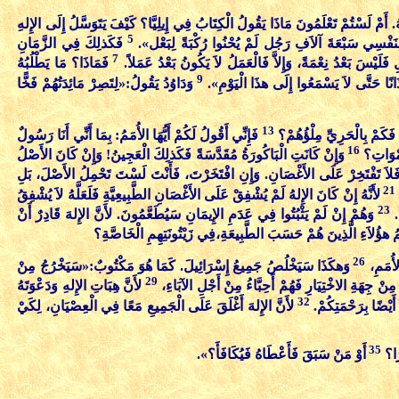
 أَمْ لَسْتُمْ تَعْلَمُونَ مَاذَا يَقُولُ الْكِتَابُ فِي إِيلِيَّا؟ كَيْفَ يَتَوَسَّلُ إِلَى الإِلهِ
5
لِنَفْسِي سَبْعَةَ آلاَفِ رَجُل لَمْ يُحْنُوا رُكْبَةً لِبَعْل».
فَكَذلِكَ فِي الزَّمَانِ
7
ِ فَلَيْسَ بَعْدُ نِعْمَةً، وَإِلاَّ فَالْعَمَلُ لاَ يَكُونُ بَعْدُ عَمَلاً.
فَمَاذَا؟ مَا يَطْلُبُهُ
9
نًا حَتَّى لاَ يَسْمَعُوا إِلَى هذَا الْيَوْمِ».
وَدَاوُدُ يَقُولُ:«لِتَصِرْ مَائِدَتُهُمْ فَخًّا
13
، فَكَمْ بِالْحَرِيِّ مِلْؤُهُمْ؟
فَإِنِّي أَقُولُ لَكُمْ أَيُّهَا الأُمَمُ: بِمَا أَنِّي أَنَا رَسُولٌ
16
أَمْوَاتِ؟
وَإِنْ كَانَتِ الْبَاكُورَةُ مُقَدَّسَةً فَكَذلِكَ الْعَجِينُ! وَإِنْ كَانَ الأَصْلُ
َلاَ تَفْتَخِرْ عَلَى الأَغْصَانِ. وَإِنِ افْتَخَرْتَ، فَأَنْتَ لَسْتَ تَحْمِلُ الأَصْلَ، بَلِ
21
لأَنَّهُ إِنْ كَانَ الإِلهُ لَمْ يُشْفِقْ عَلَى الأَغْصَانِ الطَّبِيعِيَّةِ فَلَعَلَّهُ لاَ يُشْفِقُ
23
ُ.
وَهُمْ إِنْ لَمْ يَثْبُتُوا فِي عَدَمِ الإِيمَانِ سَيُطَعَّمُونَ. لأَنَّ الإِلهَ قَادِرٌ أَنْ
َّمُ هؤُلاَءِ الَّذِينَ هُمْ حَسَبَ الطَّبِيعَةِ،فِي زَيْتُونَتِهِمِ الْخَاصَّةِ؟
26
الأُمَمِ،
وَهكَذَا سَيَخْلُصُ جَمِيعُ إِسْرَائِيلَ. كَمَا هُوَ مَكْتُوبٌ:«سَيَخْرُجُ مِنْ
29
 مِنْ جِهَةِ الاخْتِيَارِ فَهُمْ أَحِبَّاءُ مِنْ أَجْلِ الآبَاءِ،
لأَنَّ هِبَاتِ الإِلهِ وَدَعْوَتَهُ
32
َيْضًا بِرَحْمَتِكُمْ.
لأَنَّ الإِلهَ أَغْلَقَ عَلَى الْجَمِيعِ مَعًا فِي الْعِصْيَانِ، لِكَيْ
35
رًا؟
أَوْ مَنْ سَبَقَ فَأَعْطَاهُ فَيُكَافَأَ؟».