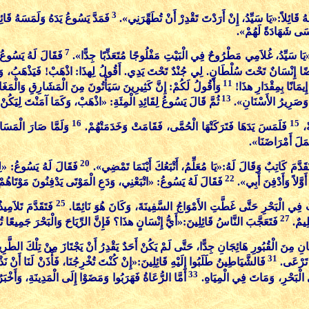
3
ُ قَائِلاً:«يَا سَيِّدُ، إِنْ أَرَدْتَ تَقْدِرْ أَنْ تُطَهِّرَنِي».
فَمَدَّ يَسُوعُ يَدَهُ وَلَمَسَهُ قَا
ُوسَى شَهَادَةً لَهُمْ».
7
يَا سَيِّدُ، غُلاَمِي مَطْرُوحٌ فِي الْبَيْتِ مَفْلُوجًا مُتَعَذِّبًا جِدًّا».
فَقَالَ لَهُ يَسُوعُ
أَيْضًا إِنْسَانٌ تَحْتَ سُلْطَانٍ. لِي جُنْدٌ تَحْتَ يَدِي. أَقُولُ لِهذَا: اذْهَبْ! فَيَذْهَبُ، و
11
إِيمَانًا بِمِقْدَارِ هذَا!
وَأَقُولُ لَكُمْ: إِنَّ كَثِيرِينَ سَيَأْتُونَ مِنَ الْمَشَارِقِ وَالْمَ
13
ءُ وَصَرِيرُ الأَسْنَانِ».
ثُمَّ قَالَ يَسُوعُ لِقَائِدِ الْمِئَةِ: «اذْهَبْ، وَكَمَا آمَنْتَ لِيَكُنْ
16
15
ً،
فَلَمَسَ يَدَهَا فَتَرَكَتْهَا الْحُمَّى، فَقَامَتْ وَخَدَمَتْهُمْ.
وَلَمَّا صَارَ الْمَسَاء
حَمَلَ أَمْرَاضَنَا».
20
َقَدَّمَ كَاتِبٌ وَقَالَ لَهُ:«يَا مُعَلِّمُ، أَتْبَعُكَ أَيْنَمَا تَمْضِي».
فَقَالَ لَهُ يَسُوعُ: «لِلث
22
وَّلاً وَأَدْفِنَ أَبِي».
فَقَالَ لَهُ يَسُوعُ: «اتْبَعْنِي، وَدَعِ الْمَوْتَى يَدْفِنُونَ مَوْتَاهُم
25
ِي الْبَحْرِ حَتَّى غَطَّتِ الأَمْوَاجُ السَّفِينَةَ، وَكَانَ هُوَ نَائِمًا.
فَتَقَدَّمَ تَلاَمِيذ
27
ظِيمٌ.
فَتَعَجَّبَ النَّاسُ قَائِلِينَ:«أَيُّ إِنْسَانٍ هذَا؟ فَإِنَّ الرِّيَاحَ وَالْبَحْرَ جَمِيعًا 
انِ مِنَ الْقُبُورِ هَائِجَانِ جِدًّا، حَتَّى لَمْ يَكُنْ أَحَدٌ يَقْدِرُ أَنْ يَجْتَازَ مِنْ تِلْكَ الطَّر
31
ٍ تَرْعَى.
فَالشَّيَاطِينُ طَلَبُوا إِلَيْهِ قَائِلِينَ:«إِنْ كُنْتَ تُخْرِجُنَا، فَأْذَنْ لَنَا أَنْ 
33
َى الْبَحْرِ، وَمَاتَ فِي الْمِيَاهِ.
أَمَّا الرُّعَاةُ فَهَرَبُوا وَمَضَوْا إِلَى الْمَدِينَةِ، وَأَخ