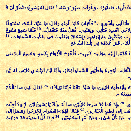
4
ئِلاً:«أُرِيدُ، فَاطْهُرْ!». وَلِلْوَقْتِ طَهُرَ بَرَصُهُ.
فَقَالَ لَهُ يَسُوعُ:«انْظُرْ أَنْ لاَ
8
:«أَنَا آتِي وَأَشْفِيهِ».
فَأَجَابَ قَائِدُ الْمِئَةِ وَقَالَ:«يَا سَيِّدُ، لَسْتُ مُسْتَحِقًّا
10
َلآخَرَ: اءْيتِ! فَيَأْتِي، وَلِعَبْدِيَ: افْعَلْ هذَا! فَيَفْعَلُ».
فَلَمَّا سَمِعَ يَسُوعُ
12
غَارِب وَيَتَّكِئُونَ مَعَ إِبْرَاهِيمَ وَإِسْحَاقَ وَيَعْقُوبَ فِي مَلَكُوتِ السَّمَاوَاتِ،
 لَكَ». فَبَرَأَ غُلاَمُهُ فِي تِلْكَ السَّاعَةِ.
ُ قَدَّمُوا إِلَيْهِ مَجَانِينَ كَثِيرِينَ، فَأَخْرَجَ الأَرْوَاحَ بِكَلِمَةٍ، وَجَمِيعَ الْمَرْضَى
َّعَالِب أَوْجِرَةٌ وَلِطُيُورِ السَّمَاءِ أَوْكَارٌ، وَأَمَّا ابْنُ الإِنْسَانِ فَلَيْسَ لَهُ أَيْنَ
ْ».
26
ُهُ وَأَيْقَظُوهُ قَائِلِينَ:«يَا سَيِّدُ، نَجِّنَا فَإِنَّنَا نَهْلِكُ!»
فَقَالَ لَهُمْ:«مَا بَالُكُمْ
تُطِيعُهُ!».
29
ِيقِ.
وَإِذَا هُمَا قَدْ صَرَخَا قَائِلَيْنِ:«مَا لَنَا وَلَكَ يَا يَسُوعُ ابْنَ الإِلهِ؟ أَجِئْتَ
32
نَذْهَبَ إِلَى قَطِيعِ الْخَنَازِيرِ».
فَقَالَ لَهُمُ:«امْضُوا». فَخَرَجُوا وَمَضَوْا إِلَى
34
ْبَرُوا عَنْ كُلِّ شَيْءٍ، وَعَنْ أَمْرِ الْمَجْنُونَيْنِ.
فَإِذَا كُلُّ الْمَدِينَةِ قَدْ خَرَجَتْ