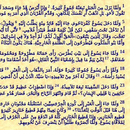
1
2
وَلَمَّا نَزَلَ مِنَ الْجَبَلِ تَبِعَتْهُ جُمُوعٌ كَثِيرَةٌ.
وَإِذَا أَبْرَصُ قَدْ جَاءَ وَسَجَدَ لَه
تَقُولَ لأَحَدٍ. بَلِ اذْهَبْ أَرِ نَفْسَكَ لِلْكَاهِنِ، وَقَدِّمِ الْقُرْبَانَ الَّذِي أَمَرَ بِهِ م
5
6
وَلَمَّا دَخَلَ يَسُوعُ كَفْرَنَاحُومَ، جَاءَ إِلَيْهِ قَائِدُ مِئَةٍ يَطْلُبُ إِلَيْهِ
وَيَقُولُ:«
9
أَنْ تَدْخُلَ تَحْتَ سَقْفِي، لكِنْ قُلْ كَلِمَةً فَقَطْ فَيَبْرَأَ غُلاَمِي.
لأَنِّي أَنَا 
تَعَجَّبَ، وَقَالَ لِلَّذِينَ يَتْبَعُونَ:«اَلْحَقَّ أَقُولُ لَكُمْ: لَمْ أَجِدْ وَلاَ فِي إِسْرَائِيلَ 
وَأَمَّا بَنُو الْمَلَكُوتِ فَيُطْرَحُونَ إِلَى الظُّلْمَةِ الْخَارِجِيَّةِ. هُنَاكَ يَكُونُ الْبُكَا
14
وَلَمَّا جَاءَ يَسُوعُ إِلَى بَيْتِ بُطْرُسَ، رَأَى حَمَاتَهُ مَطْرُوحَةً وَمَحْمُومَة
17
شَفَاهُمْ،
لِكَيْ يَتِمَّ مَا قِيلَ بِإِشَعْيَاءَ النَّبِيِّ الْقَائِلِ:«هُوَ أَخَذَ أَسْقَامَنَا وَ
18
19
وَلَمَّا رَأَى يَسُوعُ جُمُوعًا كَثِيرَةً حَوْلَهُ، أَمَرَ بِالذَّهَاب إِلَى الْعَبْرِ.
فَت
21
يُسْنِدُ رَأْسَهُ».
وَقَالَ لَهُ آخَرُ مِنْ تَلاَمِيذِهِ:«يَا سَيِّدُ، ائْذَنْ لِي أَنْ أَمْضِيَ أَ
23
24
وَلَمَّا دَخَلَ السَّفِينَةَ تَبِعَهُ تَلاَمِيذُهُ.
وَإِذَا اضْطِرَابٌ عَظِيمٌ قَدْ حَدَثَ ف
خَائِفِينَ يَا قَلِيلِي الإِيمَانِ؟» ثُمَّ قَامَ وَانْتَهَرَ الرِّيَاحَ وَالْبَحْرَ، فَصَارَ هُدُو عَ
28
وَلَمَّا جَاءَ إِلَى الْعَبْرِ إِلَى كُورَةِ الْجِرْجَسِيِّينَ، اسْتَقْبَلَهُ مَجْنُونَانِ خَارِجَ
30
إِلَى هُنَا قَبْلَ الْوَقْتِ لِتُعَذِّبَنَا؟»
وَكَانَ بَعِيدًا مِنْهُمْ قَطِيعُ خَنَازِيرَ كَثِيرَة
قَطِيعِ الْخَنَازِيرِ، وَإِذَا قَطِيعُ الْخَنَازِيرِ كُلُّهُ قَدِ انْدَفَعَ مِنْ عَلَى الْجُرُفِ إِل
لِمُلاَقَاةِ يَسُوعَ. وَلَمَّا أَبْصَرُوهُ طَلَبُوا أَنْ يَنْصَرِفَ عَنْ تُخُومِهِمْ.