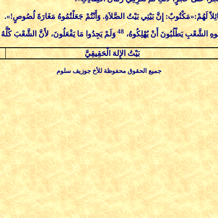
ئِلاً لَهُمْ:«مَكْتُوبٌ: إِنَّ بَيْتِي بَيْتُ الصَّلاَةِ. وَأَنْتُمْ جَعَلْتُمُوهُ مَغَارَةَ لُصُوصٍ!».
48
ُجُوهِ الشَّعْبِ يَطْلُبُونَ أَنْ يُهْلِكُوهُ،
وَلَمْ يَجِدُوا مَا يَفْعَلُونَ، لأَنَّ الشَّعْبَ كُلَّهُ ك
بَيْتُ الإِلهَ الْحَقِيقِيَّ
جميع الحقوق محفوظة للأخ جوزيف سلوم