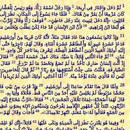
1
2
ثُمَّ دَخَلَ وَاجْتَازَ فِي أَرِيحَا.
وَإِذَا رَجُلٌ اسْمُهُ زَكَّا، وَهُوَ رَئِيسٌ لِلْعَشَّارِ
5
كَانَ مُزْمِعًا أَنْ يَمُرَّ مِنْ هُنَاكَ.
فَلَمَّا جَاءَ يَسُوعُ إِلَى الْمَكَانِ، نَظَرَ إِلَى ف
8
قَائِلِينَ: «إِنَّهُ دَخَلَ لِيَبِيتَ عِنْدَ رَجُل خَاطِئٍ».
فَوَقَفَ زَكَّا وَقَالَ لِلرَّبِّ:«
10
هُوَ أَيْضًا ابْنُ إِبْرَاهِيمَ،
لأَنَّ ابْنَ الإِنْسَانِ قَدْ جَاءَ لِكَيْ يَطْلُبَ وَيُخَلِّصَ مَ
11
وَإِذْ كَانُوا يَسْمَعُونَ هذَا عَادَ فَقَالَ مَثَلاً، لأَنَّهُ كَانَ قَرِيبًا مِنْ أُورُشَلِيم
فَدَعَا عَشَرَةَ عَبِيدٍ لَهُ وَأَعْطَاهُمْ عَشَرَةَ أَمْنَاءٍ، وَقَالَ لَهُمْ: تَاجِرُوا حَتَّى 
16
إِلَيْهِ أُولئِكَ الْعَبِيدُ الَّذِينَ أَعْطَاهُمُ الْفِضَّةَ، لِيَعْرِفَ بِمَا تَاجَرَ كُلُّ وَاحِدٍ.
19
18
مُدْنٍ.
ثُمَّ جَاءَ الثَّانِي قَائِلاً: يَا سَيِّدُ، مَنَاكَ عَمِلَ خَمْسَةَ أَمْنَاءٍ.
فَقَالَ
22
إِذْ أَنْتَ إِنْسَانٌ صَارِمٌ، تَأْخُذُ مَا لَمْ تَضَعْ وَتَحْصُدُ مَا لَمْ تَزْرَعْ.
فَقَالَ 
24
الصَّيَارِفَةِ، فَكُنْتُ مَتَى جِئْتُ أَسْتَوْفِيهَا مَعَ رِبًا؟
ثُمَّ قَالَ لِلْحَاضِرِينَ: 
27
لَيْسَ لَهُ فَالَّذِي عِنْدَهُ يُؤْخَذُ مِنْهُ.
أَمَّا أَعْدَائِي، أُولئِكَ الَّذِينَ لَمْ يُرِيدُوا أ
28
29
وَلَمَّا قَالَ هذَا تَقَدَّمَ صَاعِدًا إِلَى أُورُشَلِيمَ.
وَإِذْ قَرُبَ مِنْ بَيْتِ فَاج
31
جَحْشًا مَرْبُوطًا لَمْ يَجْلِسْ عَلَيْهِ أَحَدٌ مِنَ النَّاسِ قَطُّ. فَحُّلاَهُ وَأْتِيَا بِهِ.
34
قَالَ لَهُمَا أَصْحَابُهُ:«لِمَاذَا تَحُّلاَنِ الْجَحْشَ؟»
فَقَالاَ:«الرَّبُّ مُحْتَاجٌ إِلَيْه
الزَّيْتُونِ، ابْتَدَأَ كُلُّ جُمْهُورِ التَّلاَمِيذِ يَفْرَحُونَ وَيُسَبِّحُونَ الإِلهَ بِصَوْتٍ عَظ
40
مِنَ الْجَمْعِ فَقَالُوا لَهُ:«يَا مُعَلِّمُ، انْتَهِرْ تَلاَمِيذَكَ!».
فَأَجَابَ وَقَالَ لَهُمْ:«أ
41
42
وَفِيمَا هُوَ يَقْتَرِبُ نَظَرَ إِلَى الْمَدِينَةِ وَبَكَى عَلَيْهَا
قَائِلاً:«إِنَّكِ لَوْ عَ
44
وَيُحَاصِرُونَكِ مِنْ كُلِّ جِهَةٍ،
وَيَهْدِمُونَكِ وَبَنِيكِ فِيكِ، وَلاَ يَتْرُكُونَ فِيكِ ح