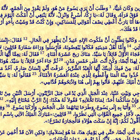
3
ينَ وَكَانَ غَنِيًّا،
وَطَلَبَ أَنْ يَرَى يَسُوعَ مَنْ هُوَ، وَلَمْ يَقْدِرْ مِنَ الْجَمْعِ، لأَنَّهُ
َوْقُ فَرَآهُ، وَقَالَ لَهُ:«يَا زَكَّا، أَسْرِعْ وَانْزِلْ، لأَنَّهُ يَنْبَغِي أَنْ أَمْكُثَ الْيَوْمَ 
هَا أَنَا يَارَبُّ أُعْطِي نِصْفَ أَمْوَالِي لِلْمَسَاكِينِ، وَإِنْ كُنْتُ قَدْ وَشَيْتُ بِأَحَدٍ أَرُد
ا قَدْ هَلَكَ».
12
َ، وَكَانُوا يَظُنُّونَ أَنَّ مَلَكُوتَ الإِلهِ عَتِيدٌ أَنْ يَظْهَرَ فِي الْحَالِ.
فَقَالَ:«إِنْسَا
14
آتِيَ.
وَأَمَّا أَهْلُ مَدِينَتِهِ فَكَانُوا يُبْغِضُونَهُ، فَأَرْسَلُوا وَرَاءَهُ سَفَارَةً قَائِلِينَ: لاَ
17
فَجَاءَ الأَوَّلُ قَائِلاً: يَا سَيِّدُ، مَنَاكَ رَبحَ عَشَرَةَ أَمْنَاءٍ.
فَقَالَ لَهُ: نِعِمَّا أَيُّهَا
20
 لِهذَا أَيْضًا: وَكُنْ أَنْتَ عَلَى خَمْسِ مُدْنٍ.
ثُمَّ جَاءَ آخَرُ قَائِلاً: يَا سَيِّدُ، ه
لَهُ: مِنْ فَمِكَ أَدِينُكَ أَيُّهَا الْعَبْدُ الشِّرِّيرُ. عَرَفْتَ أَنِّي إِنْسَانٌ صَارِمٌ، آخُذُ م
25
خُذُوا مِنْهُ الْمَنَا وَأَعْطُوهُ لِلَّذِي عِنْدَهُ الْعَشَرَةُ الأَمْنَاءُ.
فَقَالُوا لَهُ: يَا سَيّ
َنْ أَمْلِكَ عَلَيْهِمْ، فَأْتُوا بِهِمْ إِلَى هُنَا وَاذْبَحُوهُمْ قُدَّامِي».
ِي وَبَيْتِ عَنْيَا، عِنْدَ الْجَبَلِ الَّذِي يُدْعَى جَبَلَ الزَّيْتُونِ، أَرْسَلَ اثْنَيْنِ مِنْ تَل
32
وَإِنْ سَأَلَكُمَا أَحَدٌ: لِمَاذَا تَحُّلاَنِهِ؟ فَقُولاَ لَهُ هكَذَا: إِنَّ الرَّبَّ مُحْتَاجٌ إِلَيْهِ».
36
35
ِ».
وَأَتَيَا بِهِ إِلَى يَسُوعَ، وَطَرَحَا ثِيَابَهُمَا عَلَى الْجَحْشِ، وَأَرْكَبَا يَسُوعَ.
وَفِ
38
ِيمٍ، لأَجْلِ جَمِيعِ الْقُوَّاتِ الَّتِي نَظَرُوا،
قَائِلِينَ:«مُبَارَكٌ الْمَلِكُ الآتِي بِاسْمِ
َقُولُ لَكُمْ: إِنَّهُ إِنْ سَكَتَ هؤُلاَءِ فَالْحِجَارَةُ تَصْرُخُ!».
لِمْتِ أَنْتِ أَيْضًا، حَتَّى فِي يَوْمِكِ هذَا، مَا هُوَ لِسَلاَمِكِ! وَلكِنِ الآنَ قَدْ أُخْفِيَ عَنْ
َجَرًا عَلَى حَجَرٍ، لأَنَّكِ لَمْ تَعْرِفِي زَمَانَ افْتِقَادِكِ».