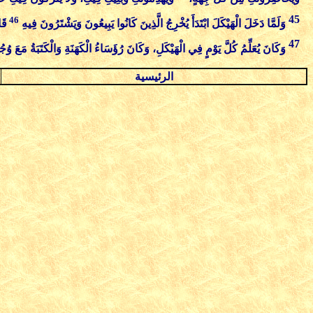
45
46
وَلَمَّا دَخَلَ الْهَيْكَلَ ابْتَدَأَ يُخْرِجُ الَّذِينَ كَانُوا يَبِيعُونَ وَيَشْتَرُونَ فِيهِ
قَا
47
وَكَانَ يُعَلِّمُ كُلَّ يَوْمٍ فِي الْهَيْكَلِ، وَكَانَ رُؤَسَاءُ الْكَهَنَةِ وَالْكَتَبَةُ مَعَ و
الرئيسية