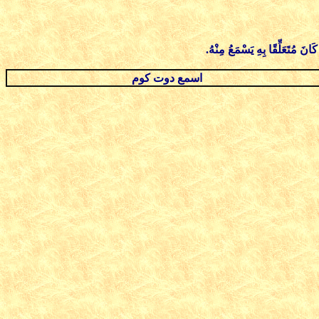
َانَ مُتَعَلِّقًا بِهِ يَسْمَعُ مِنْهُ.
اسمع دوت كوم