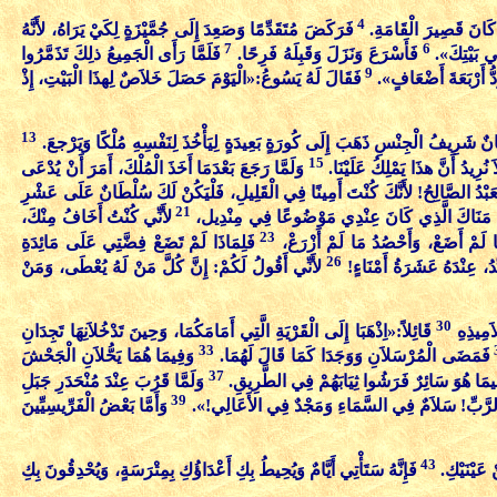
4
 كَانَ قَصِيرَ الْقَامَةِ.
فَرَكَضَ مُتَقَدِّمًا وَصَعِدَ إِلَى جُمَّيْزَةٍ لِكَيْ يَرَاهُ، لأَنَّهُ
7
6
فِي بَيْتِكَ».
فَأَسْرَعَ وَنَزَلَ وَقَبِلَهُ فَرِحًا.
فَلَمَّا رَأَى الْجَمِيعُ ذلِكَ تَذَمَّرُوا
9
ُّ أَرْبَعَةَ أَضْعَافٍ».
فَقَالَ لَهُ يَسُوعُ:«الْيَوْمَ حَصَلَ خَلاَصٌ لِهذَا الْبَيْتِ، إِذْ
13
نٌ شَرِيفُ الْجِنْسِ ذَهَبَ إِلَى كُورَةٍ بَعِيدَةٍ لِيَأْخُذَ لِنَفْسِهِ مُلْكًا وَيَرْجعَ.
15
 نُرِيدُ أَنَّ هذَا يَمْلِكُ عَلَيْنَا.
وَلَمَّا رَجَعَ بَعْدَمَا أَخَذَ الْمُلْكَ، أَمَرَ أَنْ يُدْعَى
 الْعَبْدُ الصَّالِحُ! لأَنَّكَ كُنْتَ أَمِينًا فِي الْقَلِيلِ، فَلْيَكُنْ لَكَ سُلْطَانٌ عَلَى عَشْرِ
21
ُوَذَا مَنَاكَ الَّذِي كَانَ عِنْدِي مَوْضُوعًا فِي مِنْدِيل،
لأَنِّي كُنْتُ أَخَافُ مِنْكَ،
23
َا لَمْ أَضَعْ، وَأَحْصُدُ مَا لَمْ أَزْرَعْ،
فَلِمَاذَا لَمْ تَضَعْ فِضَّتِي عَلَى مَائِدَةِ
26
ِدُ، عِنْدَهُ عَشَرَةُ أَمْنَاءٍ!
لأَنِّي أَقُولُ لَكُمْ: إِنَّ كُلَّ مَنْ لَهُ يُعْطَى، وَمَنْ
30
اَمِيذِهِ
قَائِلاً:«اِذْهَبَا إِلَى الْقَرْيَةِ الَّتِي أَمَامَكُمَا، وَحِينَ تَدْخُلاَنِهَا تَجِدَانِ
33
فَمَضَى الْمُرْسَلاَنِ وَوَجَدَا كَمَا قَالَ لَهُمَا.
وَفِيمَا هُمَا يَحُّلاَنِ الْجَحْشَ
37
يمَا هُوَ سَائِرٌ فَرَشُوا ثِيَابَهُمْ فِي الطَّرِيقِ.
وَلَمَّا قَرُبَ عِنْدَ مُنْحَدَرِ جَبَلِ
39
 الرَّبِّ! سَلاَمٌ فِي السَّمَاءِ وَمَجْدٌ فِي الأَعَالِي!».
وَأَمَّا بَعْضُ الْفَرِّيسِيِّينَ
43
 عَيْنَيْكِ.
فَإِنَّهُ سَتَأْتِي أَيَّامٌ وَيُحِيطُ بِكِ أَعْدَاؤُكِ بِمِتْرَسَةٍ، وَيُحْدِقُونَ بِكِ