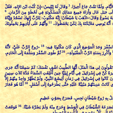
3
َيَّامِ. وَلَمَّا تَمَّتْ جَاعَ أَخِيرًا.
وَقَالَ لَهُ إِبْلِيسُ:«إِنْ كُنْتَ ابْنَ الإِلهِ، فَقُلْ
6
ُ إِلَى جَبَل عَال وَأَرَاهُ جَمِيعَ مَمَالِكِ الْمَسْكُونَةِ فِي لَحْظَةٍ مِنَ الزَّمَانِ.
بَهُ يَسُوعُ وَقَالَ:«اذْهَبْ يَا شَيْطَانُ! إِنَّهُ مَكْتُوبٌ: لِلرَّبِّ إِلهِكَ تَسْجُدُ وَإِيَّاهُ
11
ٌ: أَنَّهُ يُوصِي مَلاَئِكَتَهُ بِكَ لِكَيْ يَحْفَظُوكَ،
وَأَنَّهُمْ عَلَى أَيَادِيهِمْ يَحْمِلُونَكَ
18
َحَ السِّفْرَ وَجَدَ الْمَوْضِعَ الَّذِي كَانَ مَكْتُوبًا فِيهِ:
«رُوحُ الرَّبِّ عَلَيَّ، لأَنَّهُ
20
وَأَكْرِزَ بِسَنَةِ الرَّبِّ الْمَقْبُولَةِ».
ثُمَّ طَوَى السِّفْرَ وَسَلَّمَهُ إِلَى الْخَادِمِ،
قُولُونَ لِي هذَا الْمَثَلَ: أَيُّهَا الطَّبِيبُ اشْفِ نَفْسَكَ! كَمْ سَمِعْنَا أَنَّهُ جَرَى
ِيرَةً كُنَّ فِي إِسْرَائِيلَ فِي أَيَّامِ إِيلِيَّا حِينَ أُغْلِقَتِ السَّمَاءُ مُدَّةَ ثَلاَثِ سِنِينَ
 كَانُوا فِي إِسْرَائِيلَ فِي زَمَانِ أَلِيشَعَ النَّبِيِّ، وَلَمْ يُطَهَّرْ وَاحِدٌ مِنْهُمْ إِلاَّ
30
ي كَانَتْ مَدِينَتُهُمْ مَبْنِيَّةً عَلَيْهِ حَتَّى يَطْرَحُوهُ إِلَى أَسْفَلٍ.
أَمَّا هُوَ فَجَازَ
جُلٌ بِهِ رُوحُ شَيْطَانٍ نَجِسٍ، فَصَرَخَ بِصَوْتٍ عَظِيمٍ
36
فَصَرَعَهُ الشَّيْطَانُ فِي الْوَسْطِ وَخَرَجَ مِنْهُ وَلَمْ يَضُرَّهُ شَيْئًا.
فَوَقَعَتْ
هُ إِلَى كُلِّ مَوْضِعٍ فِي الْكُورَةِ الْمُحِيطَةِ.