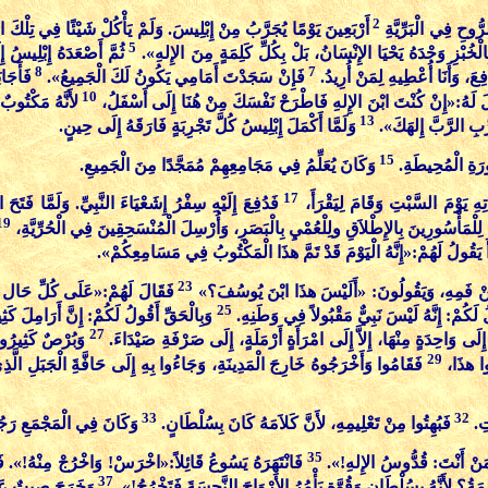
2
ُّوحِ فِي الْبَرِّيَّةِ
أَرْبَعِينَ يَوْمًا يُجَرَّبُ مِنْ إِبْلِيسَ. وَلَمْ يَأْكُلْ شَيْئًا فِي تِلْكَ الأ
5
ْخُبْزِ وَحْدَهُ يَحْيَا الإِنْسَانُ، بَلْ بِكُلِّ كَلِمَةٍ مِنَ الإِلهِ».
ثُمَّ أَصْعَدَهُ إِبْلِيس
8
7
ِعَ، وَأَنَا أُعْطِيهِ لِمَنْ أُرِيدُ.
فَإِنْ سَجَدْتَ أَمَامِي يَكُونُ لَكَ الْجَمِيعُ».
فَأَجَا
10
َالَ لَهُ:«إِنْ كُنْتَ ابْنَ الإِلهِ فَاطْرَحْ نَفْسَكَ مِنْ هُنَا إِلَى أَسْفَلُ،
لأَنَّهُ مَكْتُوب
13
رِّبِ الرَّبَّ إِلهَكَ».
وَلَمَّا أَكْمَلَ إِبْلِيسُ كُلَّ تَجْرِبَةٍ فَارَقَهُ إِلَى حِينٍ.
15
ورَةِ الْمُحِيطَةِ.
وَكَانَ يُعَلِّمُ فِي مَجَامِعِهِمْ مُمَجَّدًا مِنَ الْجَمِيعِ.
17
ِ يَوْمَ السَّبْتِ وَقَامَ لِيَقْرَأَ،
فَدُفِعَ إِلَيْهِ سِفْرُ إِشَعْيَاءَ النَّبِيِّ. وَلَمَّا فَت
19
لْمَأْسُورِينَ بِالإِطْلاَقِ ولِلْعُمْيِ بِالْبَصَرِ، وَأُرْسِلَ الْمُنْسَحِقِينَ فِي الْحُرِّيَّةِ،
َأَ يَقُولُ لَهُمْ:«إِنَّهُ الْيَوْمَ قَدْ تَمَّ هذَا الْمَكْتُوبُ فِي مَسَامِعِكُمْ».
23
ِ مِنْ فَمِهِ، وَيَقُولُونَ: «أَلَيْسَ هذَا ابْنَ يُوسُفَ؟»
فَقَالَ لَهُمْ:«عَلَى كُلِّ حَال تَ
25
لَكُمْ: إِنَّهُ لَيْسَ نَبِيٌّ مَقْبُولاً فِي وَطَنِهِ.
وَبِالْحَقِّ أَقُولُ لَكُمْ: إِنَّ أَرَامِلَ كَث
27
ا إِلَى وَاحِدَةٍ مِنْهَا، إِلاَّ إِلَى امْرَأَةٍ أَرْمَلَةٍ، إِلَى صَرْفَةِ صَيْدَاءَ.
وَبُرْصٌ كَثِيرُونَ
29
ُوا هذَا،
فَقَامُوا وَأَخْرَجُوهُ خَارِجَ الْمَدِينَةِ، وَجَاءُوا بِهِ إِلَى حَافَّةَِ الْجَبَلِ الَّذِ
33
32
تِ.
فَبُهِتُوا مِنْ تَعْلِيمِهِ، لأَنَّ كَلاَمَهُ كَانَ بِسُلْطَانٍ.
وَكَانَ فِي الْمَجْمَعِ رَ
35
كَ مَنْ أَنْتَ: قُدُّوسُ الإِلهِ!».
فَانْتَهَرَهُ يَسُوعُ قَائِلاً:«اخْرَسْ! وَاخْرُجْ مِنْهُ!». 
37
ُ؟ لأَنَّهُ بِسُلْطَانٍ وَقُوَّةٍ يَأْمُرُ الأَرْوَاحَ النَّجِسَةَ فَتَخْرُجُ!».
وَخَرَجَ صِيتٌ عَنْ