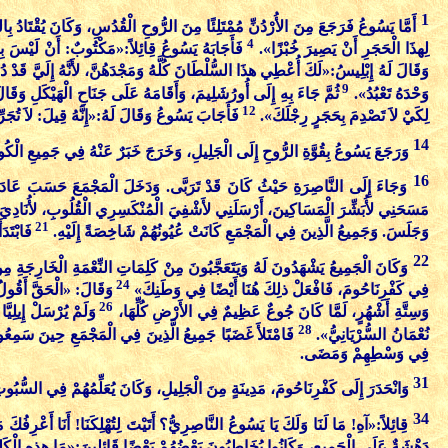
1
أَمَّا يَسُوعُ فَرَجَعَ مِنَ الأُرْدُنِّ مُمْتَلِئًا مِنَ الرُّوحِ الْقُدُسِ، وَكَانَ يُقْتَادُ بِالر
4
لِهذَا الْحَجَرِ أَنْ يَصِيرَ خُبْزًا».
فَأَجَابَهُ يَسُوعُ قِائِلاً:«مَكْتُوبٌ: أَنْ لَيْسَ بِال
وَقَالَ لَهُ إِبْلِيسُ:«لَكَ أُعْطِي هذَا السُّلْطَانَ كُلَّهُ وَمَجْدَهُنَّ، لأَنَّهُ إِلَيَّ قَدْ دُف
9
وَحْدَهُ تَعْبُدُ».
ثُمَّ جَاءَ بِهِ إِلَى أُورُشَلِيمَ، وَأَقَامَهُ عَلَى جَنَاحِ الْهَيْكَلِ وَق
12
لِكَيْ لاَ تَصْدِمَ بِحَجَرٍ رِجْلَكَ».
فَأَجَابَ يَسُوعُ وَقَالَ لَهُ:«إِنَّهُ قِيلَ: لاَ تُجَ
14
وَرَجَعَ يَسُوعُ بِقُوَّةِ الرُّوحِ إِلَى الْجَلِيلِ، وَخَرَجَ خَبَرٌ عَنْهُ فِي جَمِيعِ الْكُ
16
وَجَاءَ إِلَى النَّاصِرَةِ حَيْثُ كَانَ قَدْ تَرَبَّى. وَدَخَلَ الْمَجْمَعَ حَسَبَ عَادَتِه
مَسَحَنِي لأُبَشِّرَ الْمَسَاكِينَ، أَرْسَلَنِي لأَشْفِيَ الْمُنْكَسِرِي الْقُلُوبِ، لأُنَادِيَ لِ
21
وَجَلَسَ. وَجَمِيعُ الَّذِينَ فِي الْمَجْمَعِ كَانَتْ عُيُونُهُمْ شَاخِصَةً إِلَيْهِ.
فَابْتَد
22
وَكَانَ الْجَمِيعُ يَشْهَدُونَ لَهُ وَيَتَعَجَّبُونَ مِنْ كَلِمَاتِ النِّعْمَةِ الْخَارِجَة
24
فِي كَفْرِنَاحُومَ، فَافْعَلْ ذلِكَ هُنَا أَيْضًا فِي وَطَنِكَ»
وَقَالَ: «الْحَقَّ أَقُولُ 
26
وَسِتَّةِ أَشْهُرٍ، لَمَّا كَانَ جُوعٌ عَظِيمٌ فِي الأَرْضِ كُلِّهَا،
وَلَمْ يُرْسَلْ إِيلِيَّ
28
نُعْمَانُ السُّرْيَانِيُّ».
فَامْتَلأَ غَضَبًا جَمِيعُ الَّذِينَ فِي الْمَجْمَعِ حِينَ سَمِع
فِي وَسْطِهِمْ وَمَضَى.
31
وَانْحَدَرَ إِلَى كَفْرِنَاحُومَ، مَدِينَةٍ مِنَ الْجَلِيلِ، وَكَانَ يُعَلِّمُهُمْ فِي السُّبُو
34
قِائِلاً:«آهِ! مَا لَنَا وَلَكَ يَا يَسُوعُ النَّاصِرِيُّ؟ أَتَيْتَ لِتُهْلِكَنَا! أَنَا أَعْرِفُ
دَهْشَةٌ عَلَى الْجَمِيعِ، وَكَانُوا يُخَاطِبُونَ بَعْضُهُمْ بَعْضًا قَائِلِينَ:«مَا هذِهِ الْكَلِمَة