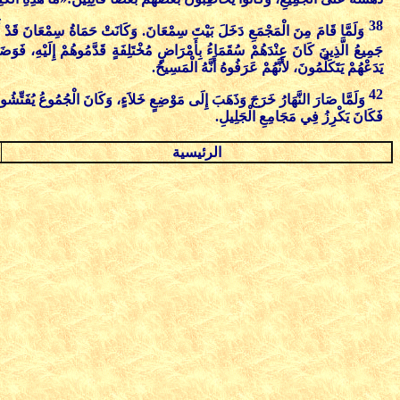
38
وَلَمَّا قَامَ مِنَ الْمَجْمَعِ دَخَلَ بَيْتَ سِمْعَانَ. وَكَانَتْ حَمَاةُ سِمْعَانَ قَدْ أَ
جَمِيعُ الَّذِينَ كَانَ عِنْدَهُمْ سُقَمَاءُ بِأَمْرَاضٍ مُخْتَلِفَةٍ قَدَّمُوهُمْ إِلَيْهِ، فَوَض
يَدَعْهُمْ يَتَكَلَّمُونَ، لأَنَّهُمْ عَرَفُوهُ أَنَّهُ الْمَسِيحُ.
42
وَلَمَّا صَارَ النَّهَارُ خَرَجَ وَذَهَبَ إِلَى مَوْضِعٍ خَلاَءٍ، وَكَانَ الْجُمُوعُ يُفَتِّشُونَ 
فَكَانَ يَكْرِزُ فِي مَجَامِعِ الْجَلِيلِ.
الرئيسية