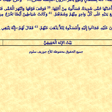
39
خَذَتْهَا حُمَّى شَدِيدَةٌ. فَسَأَلُوهُ مِنْ أَجْلِهَا.
فَوَقَفَ فَوْقَهَا وَانْتَهَرَ الْحُمَّى ف
41
َعَ يَدَيْهِ عَلَى كُلِّ وَاحِدٍ مِنْهُمْ وَشَفَاهُمْ.
وَكَانَتْ شَيَاطِينُ أَيْضًا تَخْرُجُ مِنْ 
43
عَلَيْهِ. فَجَاءُوا إِلَيْهِ وَأَمْسَكُوهُ لِئَلاَّ يَذْهَبَ عَنْهُمْ.
فَقَالَ لَهُمْ:«إِنَّهُ يَنْبَغِي
بَيْتُ الإِلهَ الْحَقِيقِيَّ
جميع الحقوق محفوظة للأخ جوزيف سلوم