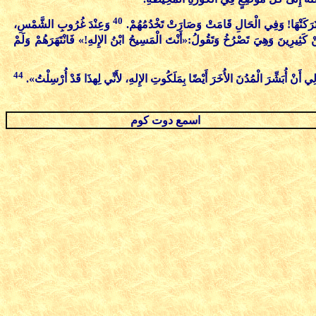
40
َتَرَكَتْهَا! وَفِي الْحَالِ قَامَتْ وَصَارَتْ تَخْدُمُهُمْ.
وَعِنْدَ غُرُوبِ الشَّمْسِ،
كَثِيرِينَ وَهِيَ تَصْرُخُ وَتَقُولُ:«أَنْتَ الْمَسِيحُ ابْنُ الإِلهِ!» فَانْتَهَرَهُمْ وَلَمْ
44
 لِي أَنْ أُبَشِّرَ الْمُدُنَ الأُخَرَ أَيْضًا بِمَلَكُوتِ الإِلهِ، لأَنِّي لِهذَا قَدْ أُرْسِلْتُ».
اسمع دوت كوم